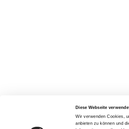
Lieferung bis zur fachgerechten Aufstellung der Hü
kümmern müssen.
Bring- und Aufbauservice
Auf Wunsch kann die Hüpfburg auch geliefert u
aufgebaut werden.
Diese Webseite verwende
Wir verwenden Cookies, um
Kontakt aufneh
anbieten zu können und di