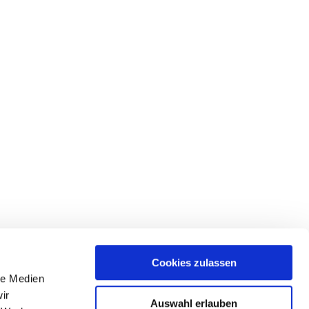
e Abholung der Hüpfburg, damit Sie sich um nichts
Abbau- und Abholservice
f Wunsch wird die Hüpfburg wieder abgebaut und
abgeholt.
Cookies zulassen
? Dann kontaktieren Sie uns gerne! Wir freuen uns
le Medien
e Veranstaltung mit unseren Hüpfburgen zu
ir
Auswahl erlauben