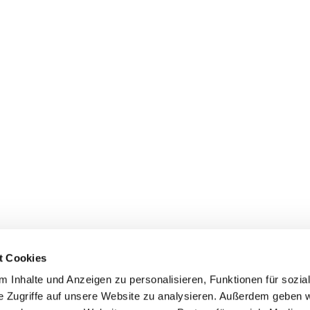
pfburg reicht. Natürlich kümmern wir uns auch um den Abbau und di
Support
nd
Bei Hilfestellung & Fragen stehen wir natürlich jederzeit
Au
zur Verfügung.
t Cookies
Sie möchten eine Hüpfburg mieten
 Inhalte und Anzeigen zu personalisieren, Funktionen für sozia
men
darauf, Ihnen eine unvergesslich
e Zugriffe auf unsere Website zu analysieren. Außerdem geben w